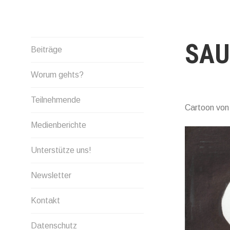
Skip
to
content
SAU
Beiträge
Worum gehts?
Teilnehmende
Cartoon vo
Medienberichte
Unterstütze uns!
Newsletter
Kontakt
Datenschutz