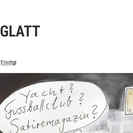
GLATT
n
Etschgi