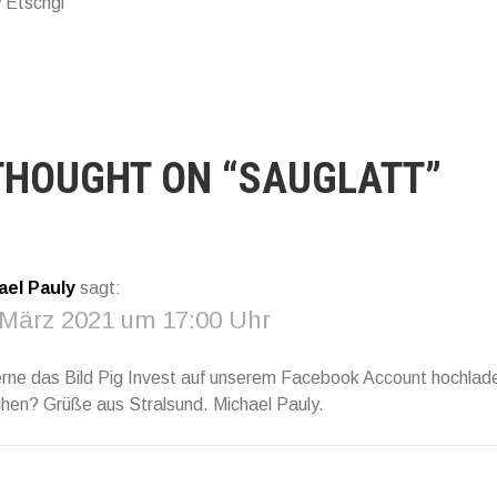
 Etschgi
THOUGHT ON “
SAUGLATT
”
ael Pauly
sagt:
 März 2021 um 17:00 Uhr
rne das Bild Pig Invest auf unserem Facebook Account hochlade
hen? Grüße aus Stralsund. Michael Pauly.