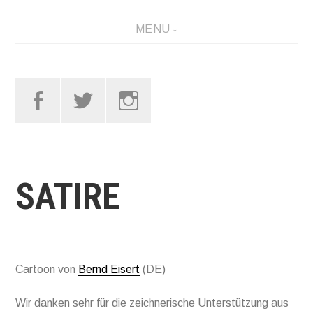
Skip
MENU
to
content
Facebook
Twitter
Instagram
SATIRE
Cartoon von
Bernd Eisert
(DE)
Wir danken sehr für die zeichnerische Unterstützung aus