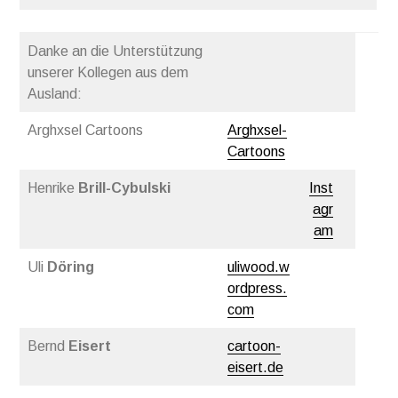
Danke an die Unterstützung
unserer Kollegen aus dem
Ausland:
Arghxsel Cartoons
Arghxsel-
Cartoons
Henrike
Brill-Cybulski
Inst
agr
am
Uli
Döring
uliwood.w
ordpress.
com
Bernd
Eisert
cartoon-
eisert.de