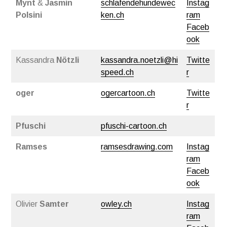
Mynt
&
Jasmin
schlafendehundewec
Instag
Polsini
ken.ch
ram
Faceb
ook
Kassandra
Nötzli
kassandra.noetzli@hi
Twitte
speed.ch
r
oger
ogercartoon.ch
Twitte
r
Pfuschi
pfuschi-cartoon.ch
Ramses
ramsesdrawing.com
Instag
ram
Faceb
ook
Olivier
Samter
owley.ch
Instag
ram