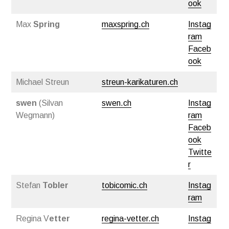
ook
Max
Spring
maxspring.ch
Instag
ram
Faceb
ook
Michael Streun
streun-karikaturen.ch
swen
(Silvan
swen.ch
Instag
Wegmann)
ram
Faceb
ook
Twitte
r
Stefan
Tobler
tobicomic.ch
Instag
ram
Regina V
etter
regina-vetter.ch
Instag