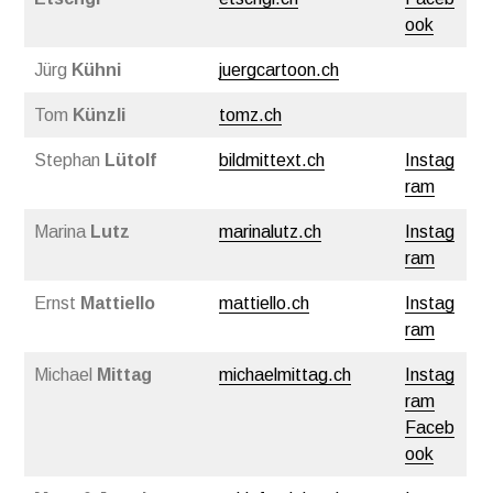
ook
Jürg
Kühni
juergcartoon.ch
Tom
Künzli
tomz.ch
Stephan
Lütolf
bildmittext.ch
Instag
ram
Marina
Lutz
marinalutz.ch
Instag
ram
Ernst
Mattiello
mattiello.ch
Instag
ram
Michael
Mittag
michaelmittag.ch
Instag
ram
Faceb
ook