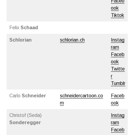
Faceb
ook
Tiktok
Felix
Schaad
Schlorian
schlorian.ch
Instag
ram
Faceb
ook
Twitte
r
Tumblr
Carlo
Schneider
schneidercartoon.co
Faceb
m
ook
Christof (Seda)
Instag
Sonderegger
ram
Faceb