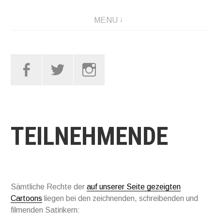
Skip
MENU
to
content
Facebook
Twitter
Instagram
TEILNEHMENDE
Sämtliche Rechte der
auf unserer Seite gezeigten
Cartoons
liegen bei den zeichnenden, schreibenden und
filmenden Satirikern: