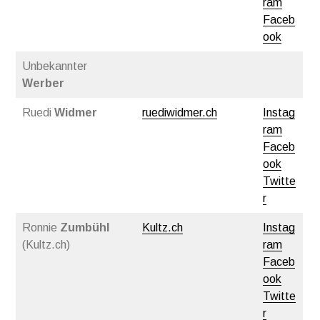
ram
Faceb
ook
Unbekannter
Werber
Ruedi
Widmer
ruediwidmer.ch
Instag
ram
Faceb
ook
Twitte
r
Ronnie
Zumbühl
Kultz.ch
Instag
(Kultz.ch)
ram
Faceb
ook
Twitte
r