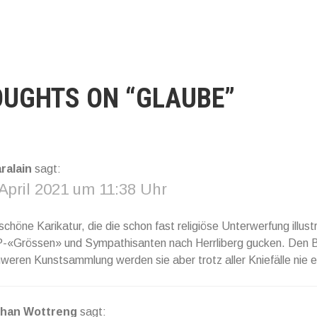
OUGHTS ON “
GLAUBE
”
ralain
sagt:
 April 2021 um 11:38 Uhr
chöne Karikatur, die die schon fast religiöse Unterwerfung illustr
«Grössen» und Sympathisanten nach Herrliberg gucken. Den B
hweren Kunstsammlung werden sie aber trotz aller Kniefälle nie e
han Wottreng
sagt: