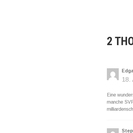
2 TH
Edga
18.
Eine wunders
manche SVP-
milliardensc
Step