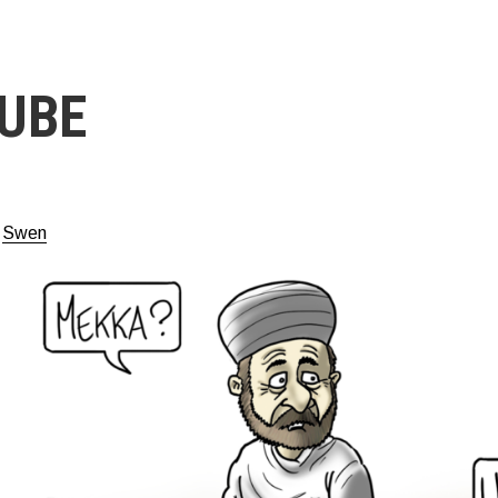
UBE
n
Swen