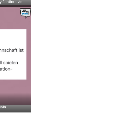
y Jardinduvin
uvin