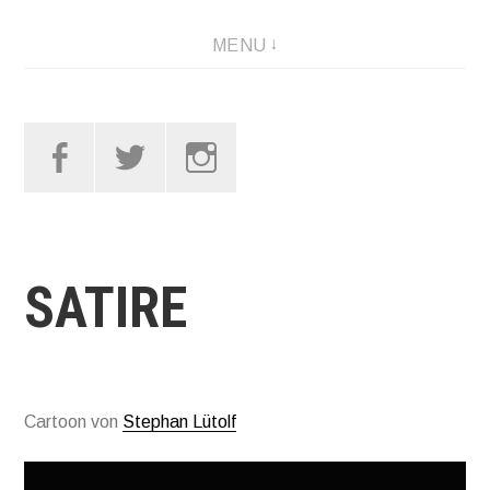
Skip
MENU
to
content
Facebook
Twitter
Instagram
SATIRE
Cartoon von
Stephan Lütolf