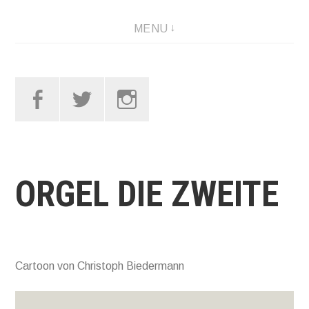
Skip
MENU
to
content
Facebook
Twitter
Instagram
ORGEL DIE ZWEITE
Cartoon von Christoph Biedermann