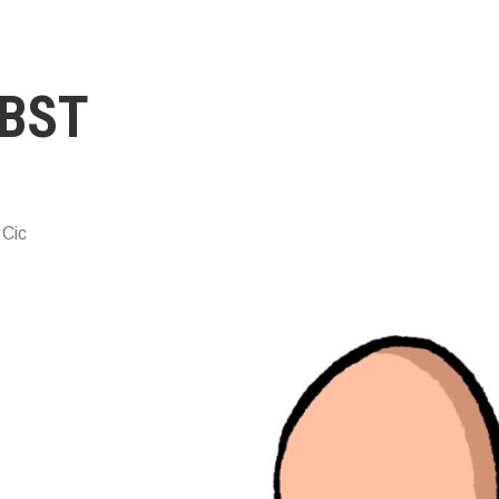
BST
 Cic