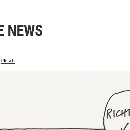
E NEWS
n
Pfus
chi