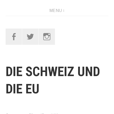
Skip
MENU
to
content
Facebook
Twitter
Instagram
DIE SCHWEIZ UND
DIE EU