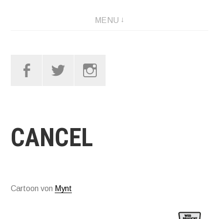
Skip
MENU
to
content
Facebook
Twitter
Instagram
CANCEL
Cartoon von
Mynt